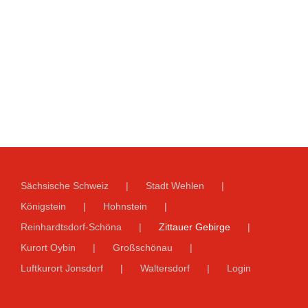
Sächsische Schweiz
Stadt Wehlen
Königstein
Hohnstein
Reinhardtsdorf-Schöna
Zittauer Gebirge
Kurort Oybin
Großschönau
Luftkurort Jonsdorf
Waltersdorf
Login