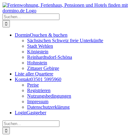
Zum
Inhalt
springen
Suche
nach:
DorminO
suchen & buchen
Sächsischen Schweiz freie Unterkünfte
Stadt Wehlen
Königstein
Reinhardtsdorf-Schöna
Hohnstein
Zittauer Gebirge
Liste aller Quartiere
Kontakt
03501 5995960
Preise
Registrieren
Nutzungsbedingungen
Impressum
Datenschutzerklärung
Login
Gastgeber
Suche
nach: