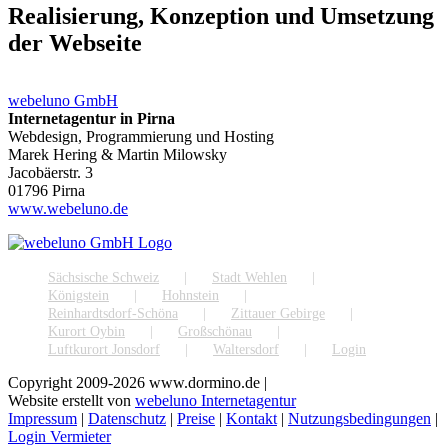
Realisierung, Konzeption und Umsetzung
der Webseite
webeluno GmbH
Internetagentur in Pirna
Webdesign, Programmierung und Hosting
Marek Hering & Martin Milowsky
Jacobäerstr. 3
01796 Pirna
www.webeluno.de
Sächsische Schweiz
Stadt Wehlen
Königstein
Hohnstein
Reinhardtsdorf-Schöna
Zittauer Gebirge
Kurort Oybin
Großschönau
Luftkurort Jonsdorf
Waltersdorf
Login
Copyright 2009-
2026 www.dormino.de |
Website erstellt von
webeluno Internetagentur
Impressum
|
Datenschutz
|
Preise
|
Kontakt
|
Nutzungsbedingungen
|
Login Vermieter