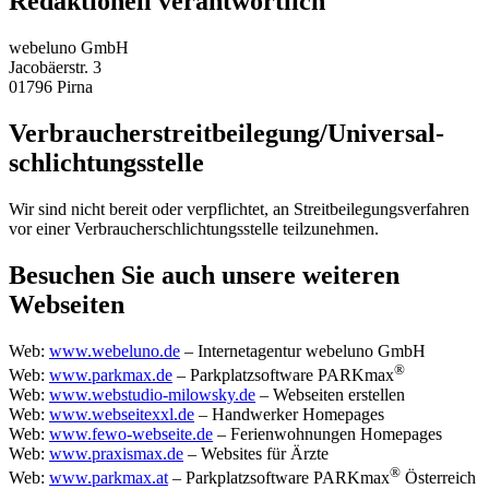
Redaktionell verantwortlich
webeluno GmbH
Jacobäerstr. 3
01796 Pirna
Verbraucher­streit­beilegung/Universal­
schlichtungs­stelle
Wir sind nicht bereit oder verpflichtet, an Streitbeilegungsverfahren
vor einer Verbraucherschlichtungsstelle teilzunehmen.
Besuchen Sie auch unsere weiteren
Webseiten
Web:
www.webeluno.de
– Internetagentur webeluno GmbH
®
Web:
www.parkmax.de
– Parkplatzsoftware PARKmax
Web:
www.webstudio-milowsky.de
– Webseiten erstellen
Web:
www.webseitexxl.de
– Handwerker Homepages
Web:
www.fewo-webseite.de
– Ferienwohnungen Homepages
Web:
www.praxismax.de
– Websites für Ärzte
®
Web:
www.parkmax.at
– Parkplatzsoftware PARKmax
Österreich