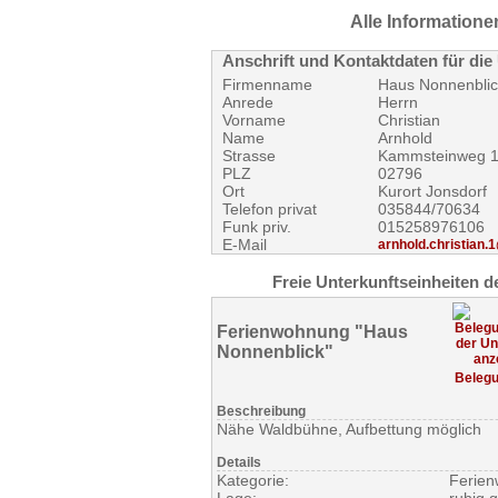
Alle Informatione
Anschrift und Kontaktdaten für die
Firmenname
Haus Nonnenblic
Anrede
Herrn
Vorname
Christian
Name
Arnhold
Strasse
Kammsteinweg 
PLZ
02796
Ort
Kurort Jonsdorf
Telefon privat
035844/70634
Funk priv.
015258976106
E-Mail
arnhold.christian
Freie Unterkunftseinheiten d
Ferienwohnung "Haus
Nonnenblick"
Beleg
Beschreibung
Nähe Waldbühne, Aufbettung möglich
Details
Kategorie:
Ferie