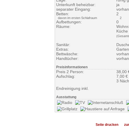
Lage:
ruhig 
Unterkunft beheizbar:
ja
separater Eingang:
vorha
Betten:
2
davon im ersten Schlafraum
2
Aufbettungen:
0
Räume:
Wohnr
Küche
(Gesamt
Sanitär:
Dusch
Extras:
Garten
Bettwäsche:
vorha
Handtücher:
vorha
Preisinformationen
Preis 2 Person:
38,00 
Aufschlag:
7,00 € 
3 Näch
Endreinigung inkl.
Ausstattung
Seite drucken
zu