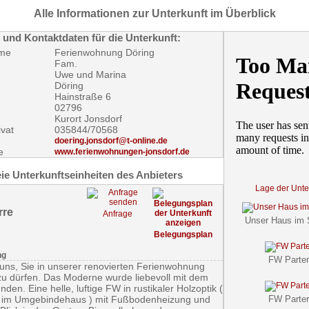
Alle Informationen zur Unterkunft im Überblick
 und Kontaktdaten für die Unterkunft:
me
Ferienwohnung Döring
Fam.
Uwe und Marina
Döring
Hainstraße 6
02796
Kurort Jonsdorf
ivat
035844/70568
doering.jonsdorf@t-online.de
e
www.ferienwohnungen-jonsdorf.de
ie Unterkunftseinheiten des Anbieters
Lage der Unte
rre
Anfrage
Unser Haus im
Belegungsplan
ng
FW Parter
 uns, Sie in unserer renovierten Ferienwohnung
u dürfen. Das Moderne wurde liebevoll mit dem
nden. Eine helle, luftige FW in rustikaler Holzoptik (
 im Umgebindehaus ) mit Fußbodenheizung und
FW Parter