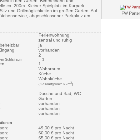
 Blick in den Garten. Bimmelbahn und
lle ca. 200m. Kleiner Spielplatz im Kurpark
Sitz und Grillmöglichkeiten im großen Garten. Auf
FW Parter
tchenservice, abgeschlossener Parkplatz am
Ferienwohnung
zentral und ruhig
 beheizbar:
ja
Eingang:
vorhanden
2
en Schlafraum
3
en:
1
Wohnraum
Küche
Wohnküche
2
(Gesamtgröße: 65 m
)
Dusche und Bad, WC
Garten
:
vorhanden
:
vorhanden
vorhanden
ationen
rson:
49,00 € pro Nacht
rson:
60,00 € pro Nacht
rson:
65,00 € pro Nacht