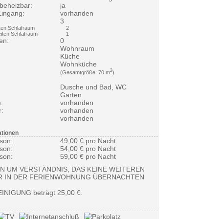
 beheizbar:
ja
Eingang:
vorhanden
3
en Schlafraum
2
iten Schlafraum
1
en:
0
Wohnraum
Küche
Wohnküche
2
(Gesamtgröße: 70 m
)
Dusche und Bad, WC
Garten
:
vorhanden
:
vorhanden
vorhanden
ationen
rson:
49,00 € pro Nacht
rson:
54,00 € pro Nacht
rson:
59,00 € pro Nacht
EN UM VERSTÄNDNIS, DAS KEINE WEITEREN
R IN DER FERIENWOHNUNG ÜBERNACHTEN
INIGUNG beträgt 25,00 €.