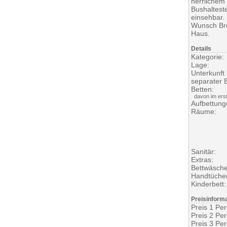
herrlichem
Bushalteste
einsehbar. 
Wunsch Brö
Haus.
Details
Kategorie:
Lage:
Unterkunft
separater 
Betten:
davon im erst
Aufbettung
Räume:
Sanitär:
Extras:
Bettwäsche
Handtücher
Kinderbett:
Preisinform
Preis 1 Pe
Preis 2 Pe
Preis 3 Pe