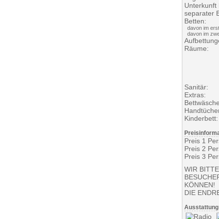
Unterkunft
separater 
Betten:
davon im erst
davon im zwe
Aufbettung
Räume:
Sanitär:
Extras:
Bettwäsche
Handtücher
Kinderbett:
Preisinform
Preis 1 Pe
Preis 2 Pe
Preis 3 Pe
WIR BITT
BESUCHE
KÖNNEN!
DIE ENDRE
Ausstattung