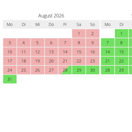
August 2026
Mo
Di
Mi
Do
Fr
Sa
So
Mo
Di
1
2
1
3
4
5
6
7
8
9
7
8
10
11
12
13
14
15
16
14
15
17
18
19
20
21
22
23
21
22
24
25
26
27
28
29
30
28
29
31